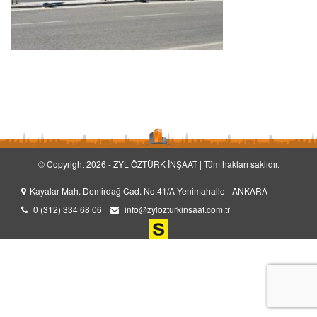
© Copyright 2026 - ZYL ÖZTÜRK İNŞAAT | Tüm hakları saklıdır.
Kayalar Mah. Demirdağ Cad. No:41/A Yenimahalle - ANKARA
0 (312) 334 68 06
info@zylozturkinsaat.com.tr