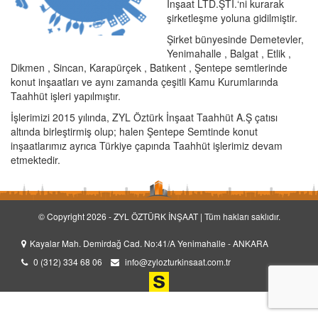
İnşaat LTD.ŞTİ.‘ni kurarak
şirketleşme yoluna gidilmiştir.
Şirket bünyesinde Demetevler,
Yenimahalle , Balgat , Etlik ,
Dikmen , Sincan, Karapürçek , Batıkent , Şentepe semtlerinde
konut inşaatları ve aynı zamanda çeşitli Kamu Kurumlarında
Taahhüt işleri yapılmıştır.
İşlerimizi 2015 yılında, ZYL Öztürk İnşaat Taahhüt A.Ş çatısı
altında birleştirmiş olup; halen Şentepe Semtinde konut
inşaatlarımız ayrıca Türkiye çapında Taahhüt işlerimiz devam
etmektedir.
© Copyright 2026 - ZYL ÖZTÜRK İNŞAAT | Tüm hakları saklıdır.
Kayalar Mah. Demirdağ Cad. No:41/A Yenimahalle - ANKARA
0 (312) 334 68 06
info@zylozturkinsaat.com.tr