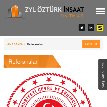
ANASAYFA
Referanslar
Referanslar
Satış Talep Formu